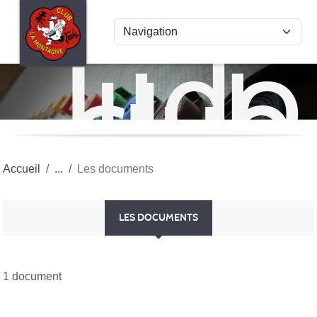
Panneau de gestion des cookies
Judo
club
La
Mon
Accueil
Les documents
LES DOCUMENTS
1 document