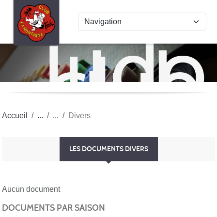
Panneau de gestion des cookies
Judo
club
La
Mon
Accueil
Divers
LES DOCUMENTS DIVERS
Aucun document
DOCUMENTS PAR SAISON