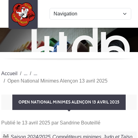
Panneau de gestion des cookies
Judo
club
La
Mon
Accueil
Open National Minimes Alençon 13 avril 2025
OPEN NATIONAL MINIMES ALENÇON 13 AVRIL 2025
Publié le
13 avril 2025
par Sandrine Bouteillé
Saison 2024/2025
Compétiteurs minimes
Judo et Taïso