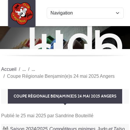
Panneau de gestion des cookies
Judo
club
La
Mon
Accueil
Coupe Régionale Benjamin(e)s 24 mai 2025 Angers
COUPE RÉGIONALE BENJAMIN(E)S 24 MAI 2025 ANGERS
Publié le
25 mai 2025
par Sandrine Bouteillé
Saison 2024/2025
Compétiteurs minimes
Judo et Taïso