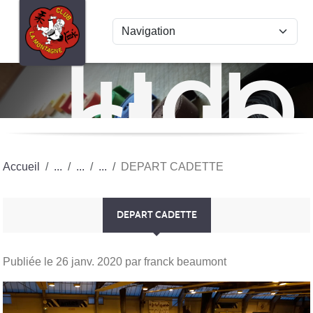
Panneau de gestion des cookies
Judo
club
La
Mon
Accueil
DEPART CADETTE
DEPART CADETTE
Publiée le
26 janv. 2020
par franck beaumont