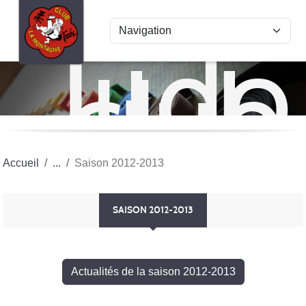
Panneau de gestion des cookies
Judo
club
La
Mon
Accueil
Saison 2012-2013
SAISON 2012-2013
Actualités de la saison 2012-2013