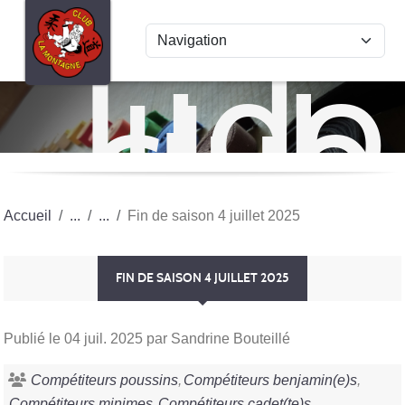
Panneau de gestion des cookies
Judo
club
La
Mon
Accueil
Fin de saison 4 juillet 2025
FIN DE SAISON 4 JUILLET 2025
Publié le
04 juil. 2025
par Sandrine Bouteillé
Compétiteurs poussins
Compétiteurs benjamin(e)s
Compétiteurs minimes
Compétiteurs cadet(te)s