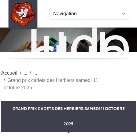
Panneau de gestion des cookies
Judo
club
La
Mon
Accueil
Grand prix cadets des Herbiers samedi 11
octobre 2025
GRAND PRIX CADETS DES HERBIERS SAMEDI 11 OCTOBRE
2025
Publiée le
11 oct. 2025
par Sandrine Bouteillé