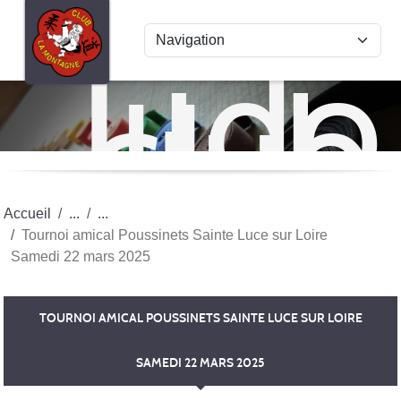
Panneau de gestion des cookies
Judo
club
La
Mon
Accueil
Tournoi amical Poussinets Sainte Luce sur Loire
Samedi 22 mars 2025
TOURNOI AMICAL POUSSINETS SAINTE LUCE SUR LOIRE
SAMEDI 22 MARS 2025
Publiée le
22 mars 2025
par Sandrine Bouteillé