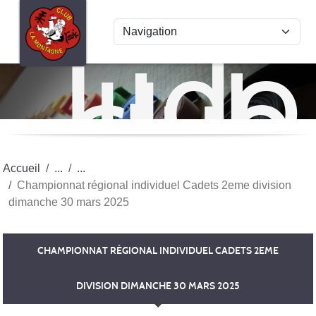
Panneau de gestion des cookies
Judo
club
La
Mon
Accueil
Championnat régional individuel Cadets 2eme division
dimanche 30 mars 2025
CHAMPIONNAT RÉGIONAL INDIVIDUEL CADETS 2EME
DIVISION DIMANCHE 30 MARS 2025
Publiée le
30 mars 2025
par Sandrine Bouteillé