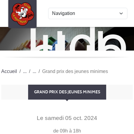
Panneau de gestion des cookies
Judo
club
La
Mon
Accueil
Grand prix des jeunes minimes
GRAND PRIX DES JEUNES MINIMES
Le
samedi
05
oct.
2024
de 09h à 18h